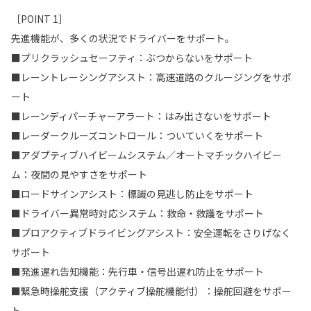
［POINT 1］
先進機能が、多くの状況でドライバーをサポート。
■プリクラッシュセーフティ：ぶつからないをサポート
■レーントレーシングアシスト：高速道路のクルージングをサポ
ート
■レーンディパーチャーアラート：はみ出さないをサポート
■レーダークルーズコントロール：ついていくをサポート
■アダプティブハイビームシステム／オートマチックハイビー
ム：夜間の見やすさをサポート
■ロードサインアシスト：標識の見逃し防止をサポート
■ドライバー異常時対応システム：救命・救護をサポート
■プロアクティブドライビングアシスト：安全運転をさりげなく
サポート
■発進遅れ告知機能：先行車・信号出遅れ防止をサポート
■緊急時操舵支援（アクティブ操舵機能付）：操舵回避をサポー
ト