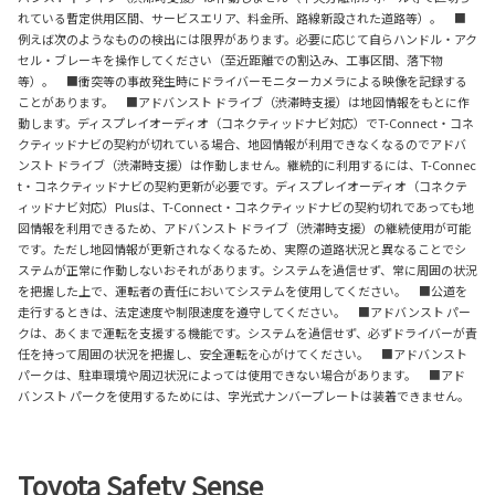
れている暫定供用区間、サービスエリア、料金所、路線新設された道路等）。 ■
例えば次のようなものの検出には限界があります。必要に応じて自らハンドル・アク
セル・ブレーキを操作してください（至近距離での割込み、工事区間、落下物
等）。 ■衝突等の事故発生時にドライバーモニターカメラによる映像を記録する
ことがあります。 ■アドバンスト ドライブ（渋滞時支援）は地図情報をもとに作
動します。ディスプレイオーディオ（コネクティッドナビ対応）でT-Connect・コネ
クティッドナビの契約が切れている場合、地図情報が利用できなくなるのでアドバ
ンスト ドライブ（渋滞時支援）は作動しません。継続的に利用するには、T-Connec
t・コネクティッドナビの契約更新が必要です。ディスプレイオーディオ（コネクテ
ィッドナビ対応）Plusは、T-Connect・コネクティッドナビの契約切れであっても地
図情報を利用できるため、アドバンスト ドライブ（渋滞時支援）の継続使用が可能
です。ただし地図情報が更新されなくなるため、実際の道路状況と異なることでシ
ステムが正常に作動しないおそれがあります。システムを過信せず、常に周囲の状況
を把握した上で、運転者の責任においてシステムを使用してください。 ■公道を
走行するときは、法定速度や制限速度を遵守してください。 ■アドバンスト パー
クは、あくまで運転を支援する機能です。システムを過信せず、必ずドライバーが責
任を持って周囲の状況を把握し、安全運転を心がけてください。 ■アドバンスト
パークは、駐車環境や周辺状況によっては使用できない場合があります。 ■アド
バンスト パークを使用するためには、字光式ナンバープレートは装着できません。
Toyota Safety Sense