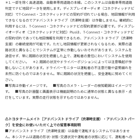
＊1. 一部を除く高速道路、自動車専用道路の本線。このシステムは自動車専用道路
判定でナビ地図データを使用します。ディスプレイオーディオ（コネクティッドナビ
対応）でT-Connect・コネクティッドナビの契約が切れている場合、地図情報が利用
できなくなるのでアドバンスト ドライブ（渋滞時支援）は作動しません。継続的に
利用するには、T-Connect・コネクティッドナビの契約更新が必要です。ディスプレ
イオーディオ（コネクティッドナビ対応）Plusは、T-Connect・コネクティッドナビ
の契約切れであっても地図情報を利用できるため、アドバンスト ドライブ（渋滞時
支援）の継続使用が可能です。ただし地図情報が更新されなくなるため、実際の道
路状況と異なることでシステムが正常に作動しないおそれがあります。システムを
過信せず、常に周囲の状況を把握した上で、運転者の責任においてシステムを使用
してください。 ＊2. 周囲の状況やドライバーポジションによっては注意喚起が作
動しないことがあります。ドライバーモニターは運転者の不注意行動や姿勢崩れを
未然に防ぐものではありません。常に周囲の状況を把握し、安全運転に努めてくだ
さい。
■写真は作動イメージです。 ■写真のカメラ・レーダーの検知範囲はイメージで
す。 ■写真の計器盤と画面表示は機能説明のために通常の状態と異なる表示・点
灯をしています。実際の走行状態を示すものではありません。
⚠トヨタ チームメイト［アドバンスト ドライブ（渋滞時支援）・アドバンスト パー
ク］を安全にお使いいただく上での留意事項説明
■アドバンスト ドライブ（渋滞時支援）は自動で運転するシステムではありませ
ん。本システムは道路の形状･状態･交通状況や運転者の状態に応じて、運転者への