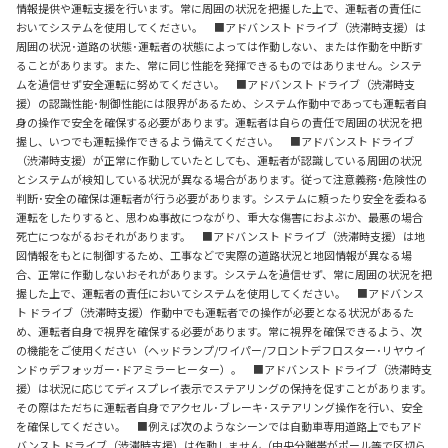
情報提供や運転支援を行います。常に周囲の状況を把握した上で、運転者の責任に
おいてシステムを使用してください。 ■アドバンスト ドライブ（渋滞時支援）は
周囲の状況･道路の状態･運転者の状態によっては作動しない、または作動を中断す
ることがあります。また、常に同じ性能を発揮できるものではありません。システ
ムを過信せず安全運転に努めてください。 ■アドバンスト ドライブ（渋滞時支
援）の認識性能･制御性能には限界があるため、システム作動中であっても運転者自
身の操作で安全を確保する必要があります。運転者は自らの責任で周囲の状況を把
握し、いつでも運転操作できるよう備えてください。 ■アドバンスト ドライブ
（渋滞時支援）が正常に作動していたとしても、運転者が認識している周囲の状況
とシステムが検知している状況が異なる場合があります。従って注意義務･危険性の
判断･安全の確保は運転者が行う必要があります。システムに頼ったり安全を委ねる
運転をしたりすると、思わぬ事故につながり、重大な傷害におよぶか、最悪の場合
死亡につながるおそれがあります。 ■アドバンスト ドライブ（渋滞時支援）は地
図情報をもとに制御するため、工事などで実際の道路状況と地図情報が異なる場
合、正常に作動しないおそれがあります。システムを過信せず、常に周囲の状況を把
握した上で、運転者の責任においてシステムを使用してください。 ■アドバンス
ト ドライブ（渋滞時支援）作動中でも運転者での操作が必要となる状況があるた
め、運転者自身で視界を確保する必要があります。常に視界を確保できるよう、次
の機能をご使用ください（ヘッドランプ/ワイパー/フロントデフロスター･リヤウイ
ンドゥデフォッガー･ドアミラーヒーター）。 ■アドバンスト ドライブ（渋滞時支
援）は状況に応じてディスプレイ表示でステアリングの保持を促すことがあります。
その際はただちに運転者自身でアクセル･ブレーキ･ステアリング操作を行い、安全
を確保してください。 ■例えば次のようなシーンでは自動車専用道路上でもアド
バンスト ドライブ（渋滞時支援）は作動しません（中央分離帯がポール等で区切ら