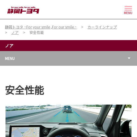
MENU
静岡トヨタ ~For your smile ,For our smile.~
カーラインナップ
ノア
安全性能
ノア
MENU
安全性能