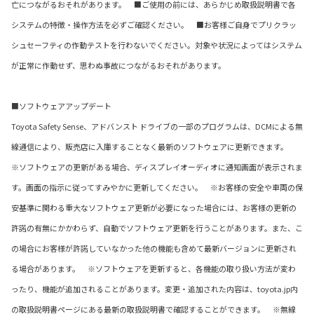
亡につながるおそれがあります。 ■ご使用の前には、あらかじめ取扱説明書で各
システムの特徴・操作方法を必ずご確認ください。 ■お客様ご自身でプリクラッ
シュセーフティの作動テストを行わないでください。対象や状況によってはシステム
が正常に作動せず、思わぬ事故につながるおそれがあります。
■ソフトウェアアップデート
Toyota Safety Sense、アドバンスト ドライブの一部のプログラムは、DCMによる無
線通信により、販売店に入庫することなく最新のソフトウェアに更新できます。
※ソフトウェアの更新がある場合、ディスプレイオーディオに通知画面が表示されま
す。画面の指示に従ってすみやかに更新してください。 ※お客様の安全や車両の保
安基準に関わる重大なソフトウェア更新が必要になった場合には、お客様の更新の
許諾の有無にかかわらず、自動でソフトウェア更新を行うことがあります。また、こ
の場合にお客様が許諾していなかった他の機能も含めて最新バージョンに更新され
る場合があります。 ※ソフトウェアを更新すると、各機能の取り扱い方法が変わ
ったり、機能が追加されることがあります。変更・追加された内容は、toyota.jp内
の取扱説明書ページにある最新の取扱説明書で確認することができます。 ※無線