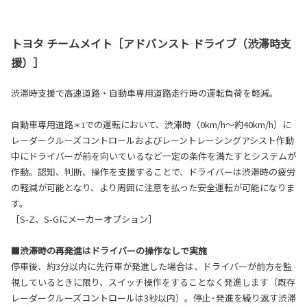
トヨタ チームメイト［アドバンスト ドライブ（渋滞時支
援）］
渋滞時支援で高速道路・自動車専用道路走行時の運転負荷を軽減。
自動車専用道路
での運転において、渋滞時（0km/h～約40km/h）に
＊1
レーダークルーズコントロールおよびレーントレーシングアシスト作動
中にドライバーが前を向いているなど一定の条件を満たすとシステムが
作動。認知、判断、操作を支援することで、ドライバーは渋滞時の疲労
の軽減が可能となり、より周囲に注意を払った安全運転が可能になりま
す。
［S-Z、S-Gにメーカーオプション］
■渋滞時の再発進はドライバーの操作なしで実施
停車後、約3分以内に先行車が発進した場合は、ドライバーが前方を監
視しているときに限り、スイッチ操作をすることなく発進します（既存
レーダークルーズコントロールは3秒以内）。停止･発進を繰り返す渋滞