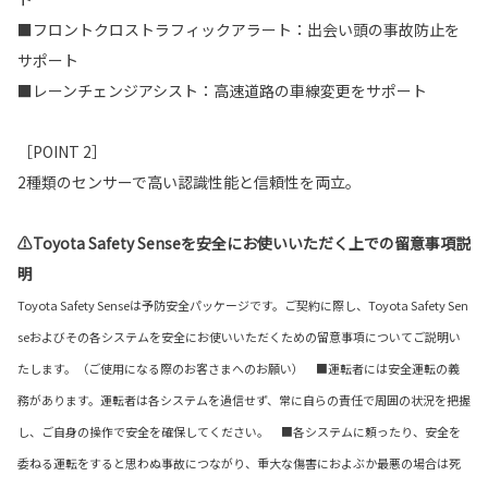
■フロントクロストラフィックアラート：出会い頭の事故防止を
サポート
■レーンチェンジアシスト：高速道路の車線変更をサポート
［POINT 2］
2種類のセンサーで高い認識性能と信頼性を両立。
⚠Toyota Safety Senseを安全にお使いいただく上での留意事項説
明
Toyota Safety Senseは予防安全パッケージです。ご契約に際し、Toyota Safety Sen
seおよびその各システムを安全にお使いいただくための留意事項についてご説明い
たします。（ご使用になる際のお客さまへのお願い） ■運転者には安全運転の義
務があります。運転者は各システムを過信せず、常に自らの責任で周囲の状況を把握
し、ご自身の操作で安全を確保してください。 ■各システムに頼ったり、安全を
委ねる運転をすると思わぬ事故につながり、重大な傷害におよぶか最悪の場合は死