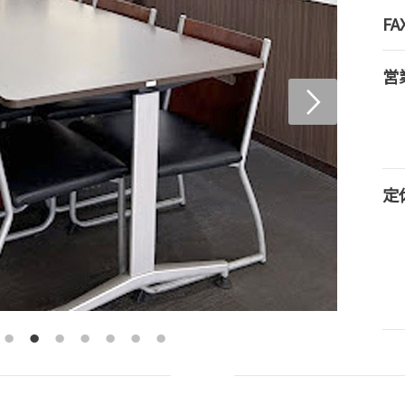
FA
営
定