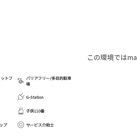
この環境ではma
ラットフ
バリアフリー/多目的駐車
場
G-Station
子供110番
ップ
サービス介助士