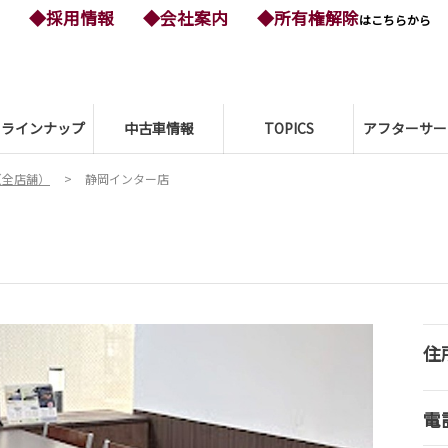
◆採用情報
◆会社案内
◆所有権解除
はこちらから
ーラインナップ
中古車情報
TOPICS
アフターサー
（全店舗）
静岡インター店
住
電