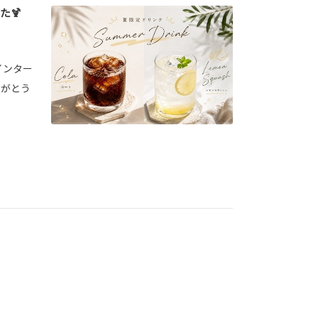
た🍹
インター
りがとう