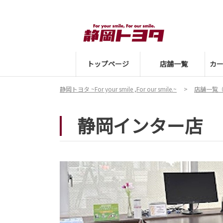
トップページ
店舗一覧
カ
静岡トヨタ ~For your smile ,For our smile.~
店舗一覧
静岡インター店