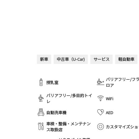
新車
中古車（U-Car)
サービス
軽自動車
バリアフリー/フ
授乳室
ロア
バリアフリー/多目的トイ
WiFi
レ
自動洗車機
AED
車検・整備・メンテナン
カスタマイズショ
ス取扱店