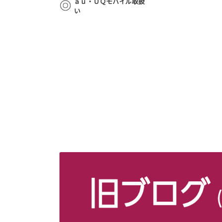
ａｕ・ＵＱモバイル取扱
い