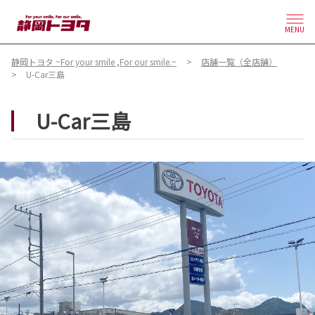
MENU
静岡トヨタ ~For your smile ,For our smile.~
店舗一覧（全店舗）
U-Car三島
U-Car三島