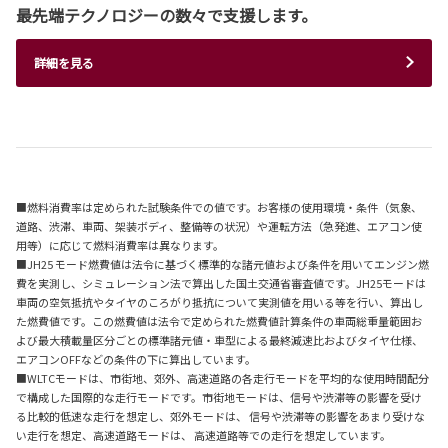
最先端テクノロジーの数々で支援します。
詳細を見る
■燃料消費率は定められた試験条件での値です。お客様の使用環境・条件（気象、
道路、渋滞、車両、架装ボディ、整備等の状況）や運転方法（急発進、エアコン使
用等）に応じて燃料消費率は異なります。
■JH25 モード燃費値は法令に基づく標準的な諸元値および条件を用いてエンジン燃
費を実測し、シミュレーション法で算出した国土交通省審査値です。JH25モードは
車両の空気抵抗やタイヤのころがり抵抗について実測値を用いる等を行い、算出し
た燃費値です。この燃費値は法令で定められた燃費値計算条件の車両総重量範囲お
よび最大積載量区分ごとの標準諸元値・車型による最終減速比およびタイヤ仕様、
エアコンOFFなどの条件の下に算出しています。
■WLTCモードは、市街地、郊外、高速道路の各走行モードを平均的な使用時間配分
で構成した国際的な走行モードです。市街地モードは、信号や渋滞等の影響を受け
る比較的低速な走行を想定し、郊外モードは、 信号や渋滞等の影響をあまり受けな
い走行を想定、高速道路モードは、 高速道路等での走行を想定しています。