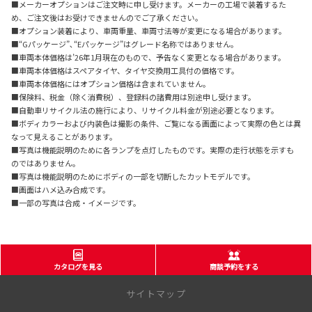
■メーカーオプションはご注文時に申し受けます。メーカーの工場で装着するた
め、ご注文後はお受けできませんのでご了承ください。
■オプション装着により、車両重量、車両寸法等が変更になる場合があります。
■“Gパッケージ”､“Eパッケージ”はグレード名称ではありません。
■車両本体価格は’26年1月現在のもので、予告なく変更となる場合があります。
■車両本体価格はスペアタイヤ、タイヤ交換用工具付の価格です。
■車両本体価格にはオプション価格は含まれていません。
■保険料、税金（除く消費税）、登録料の諸費用は別途申し受けます。
■自動車リサイクル法の施行により、リサイクル料金が別途必要となります。
■ボディカラーおよび内装色は撮影の条件、ご覧になる画面によって実際の色とは異
なって見えることがあります。
■写真は機能説明のために各ランプを点灯したものです。実際の走行状態を示すも
のではありません。
■写真は機能説明のためにボディの一部を切断したカットモデルです。
■画面はハメ込み合成です。
■一部の写真は合成・イメージです。
カタログを見る
商談予約をする
サイトマップ