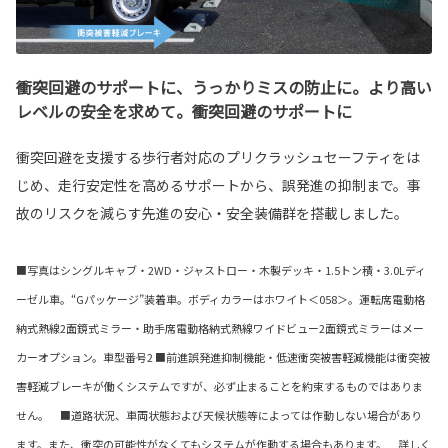
衝突回避のサポートに、うっかりミスの防止に。より高い
レベルの安全を求めて。衝突回避のサポートに
衝突回避を支援する歩行者対応のプリクラッシュセーフティをは
じめ、走行安定性を高めるサポートから、誤発進の抑制まで。事
故のリスクを減らす先進の安心・安全装備群を搭載しました。
■写真はシングルキャブ・2WD・ジャストロー・木製デッキ・1.5トン積・3.0Lディ
ーゼル車。“Gパッケージ”装着車。ボディカラーはホワイト＜058＞。運転席電動格
納式熱線2面鏡式ミラー・助手席電動格納式熱線ワイドビュー2面鏡式ミラーはメー
カーオプション。車型番号2 ■前進誤発進抑制機能・低速衝突被害軽減機能は衝突被
害軽減ブレーキが働くシステムですが、必ず止まることを約束するものではありま
せん。 ■道路状況、車両状態および天候状態等によっては作動しない場合があり
ます。また、衝突の可能性がなくてもシステムが作動する場合もあります。 詳しく