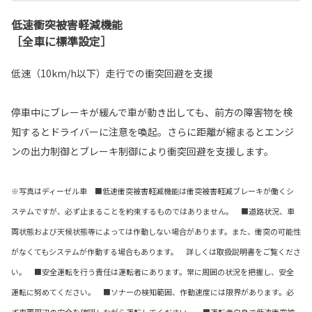
低速衝突被害軽減機能
［全車に標準設定］
低速（10km/h以下）走行での衝突回避を支援
停車中にブレーキが緩んで車が動き出しても、前方の障害物を検
知するとドライバーに注意を喚起。さらに距離が縮まるとエンジ
ンの出力制御とブレーキ制御により衝突回避を支援します。
※写真はディーゼル車 ■低速衝突被害軽減機能は衝突被害軽減ブレーキが働くシ
ステムですが、必ず止まることを約束するものではありません。 ■道路状況、車
両状態および天候状態等によっては作動しない場合があります。また、衝突の可能性
がなくてもシステムが作動する場合もあります。 詳しくは取扱説明書をご覧くださ
い。 ■安全運転を行う責任は運転者にあります。常に周囲の状況を把握し、安全
運転に努めてください。 ■ソナーの検知範囲、作動速度には限界があります。必
ず車両周辺の安全を確認しながら運転してください。
■運転者自身で低速衝突被