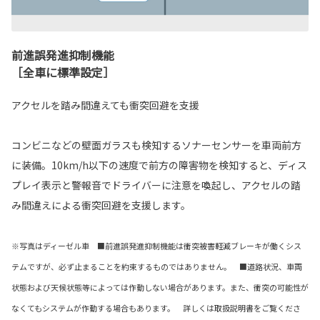
前進誤発進抑制機能
［全車に標準設定］
アクセルを踏み間違えても衝突回避を支援
コンビニなどの壁面ガラスも検知するソナーセンサーを車両前方
に装備。10km/h以下の速度で前方の障害物を検知すると、ディス
プレイ表示と警報音でドライバーに注意を喚起し、アクセルの踏
み間違えによる衝突回避を支援します。
※写真はディーゼル車 ■前進誤発進抑制機能は衝突被害軽減ブレーキが働くシス
テムですが、必ず止まることを約束するものではありません。 ■道路状況、車両
状態および天候状態等によっては作動しない場合があります。また、衝突の可能性が
なくてもシステムが作動する場合もあります。 詳しくは取扱説明書をご覧くださ