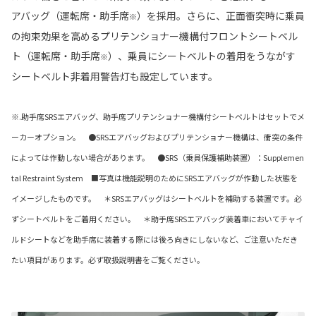
アバッグ（運転席・助手席
）を採用。さらに、正面衝突時に乗員
※
の拘束効果を高めるプリテンショナー機構付フロントシートベル
ト（運転席・助手席
）、乗員にシートベルトの着用をうながす
※
シートベルト非着用警告灯も設定しています。
※.助手席SRSエアバッグ、助手席プリテンショナー機構付シートベルトはセットでメ
ーカーオプション。 ●SRSエアバッグおよびプリテンショナー機構は、衝突の条件
によっては作動しない場合があります。 ●SRS（乗員保護補助装置）：Supplemen
tal Restraint System ■写真は機能説明のためにSRSエアバッグが作動した状態を
イメージしたものです。 ＊SRSエアバッグはシートベルトを補助する装置です。必
ずシートベルトをご着用ください。 ＊助手席SRSエアバッグ装着車においてチャイ
ルドシートなどを助手席に装着する際には後ろ向きにしないなど、ご注意いただき
たい項目があります。必ず取扱説明書をご覧ください。