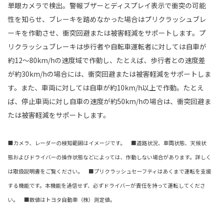
単眼カメラで検出。警報ブザーとディスプレイ表示で衝突の可能
性を知らせ、ブレーキを踏めなかった場合はプリクラッシュブレ
ーキを作動させ、衝突回避または被害軽減をサポートします。プ
リクラッシュブレーキは歩行者や自転車運転者に対しては自車が
約12〜80km/hの速度域で作動し、たとえば、歩行者との速度差
が約30km/hの場合には、衝突回避または被害軽減をサポートしま
す。また、車両に対しては自車が約10km/h以上で作動。たとえ
ば、停止車両に対し自車の速度が約50km/hの場合は、衝突回避ま
たは被害軽減をサポートします。
■カメラ、レーダーの検知範囲はイメージです。 ■道路状況、車両状態、天候状
態およびドライバーの操作状態などによっては、作動しない場合があります。詳しく
は取扱説明書をご覧ください。 ■プリクラッシュセーフティはあくまで運転を支援
する機能です。本機能を過信せず、必ずドライバーが責任を持って運転してくださ
い。 ■数値はトヨタ自動車（株）測定値。