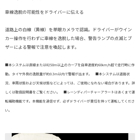
車線逸脱の可能性をドライバーに伝える
道路上の白線（黄線）を単眼カメラで認識。ドライバーがウイン
カー操作を行わずに車線を逸脱した場合、警告ランプの点滅とブ
ザーによる警報で注意を喚起します。
■本システムは直線またはR250m以上のカーブを自車速度約60km/h超で走行時に作
動。タイヤ外側の逸脱量が約0.3m以内で警報が出ます。 ■本システムは道路状
況、車両状態および天候状態などによっては、ご使用になれない場合があります。詳
しくは取扱説明書をご覧ください。 ■レーンディパーチャーアラートはあくまで運
転補助機能です。本機能を過信せず、必ずドライバーが責任を持って運転してくださ
い。