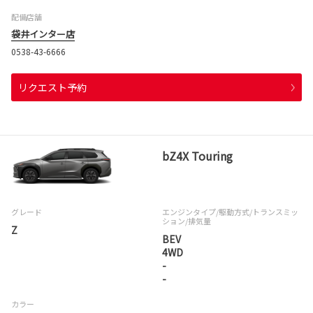
配備店舗
袋井インター店
0538-43-6666
リクエスト予約
bZ4X Touring
グレード
エンジンタイプ
/駆動方式/
トランスミッ
ション
/排気量
Z
BEV
4WD
-
-
カラー