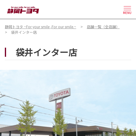
MENU
静岡トヨタ ~For your smile ,For our smile.~
店舗一覧（全店舗）
袋井インター店
袋井インター店