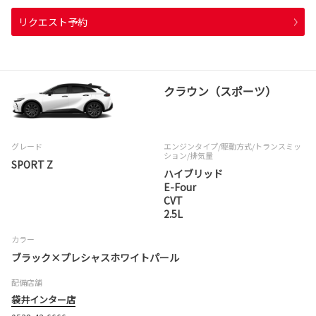
リクエスト予約
クラウン（スポーツ）
グレード
エンジンタイプ
/駆動方式/
トランスミッ
ション
/排気量
SPORT Z
ハイブリッド
E-Four
CVT
2.5L
カラー
ブラック×プレシャスホワイトパール
配備店舗
袋井インター店