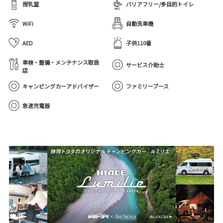
授乳室
バリアフリー/多目的トイレ
WiFi
自動洗車機
AED
子供110番
車検・整備・メンテナンス取扱
サービス介助士
店
キャンピングカーアドバイザー
ファミリーブース
急速充電器