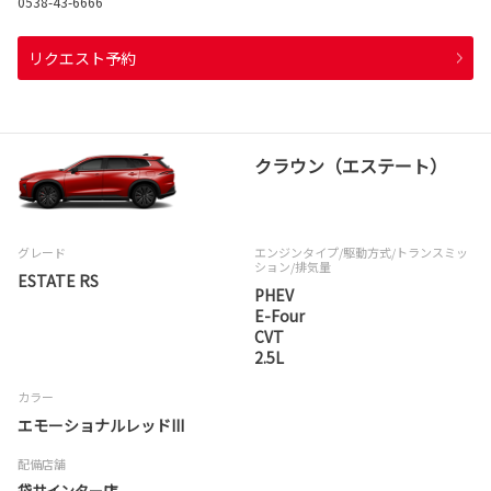
0538-43-6666
リクエスト予約
クラウン（エステート）
グレード
エンジンタイプ
/駆動方式/
トランスミッ
ション
/排気量
ESTATE RS
PHEV
E-Four
CVT
2.5L
カラー
エモーショナルレッドIII
配備店舗
袋井インター店