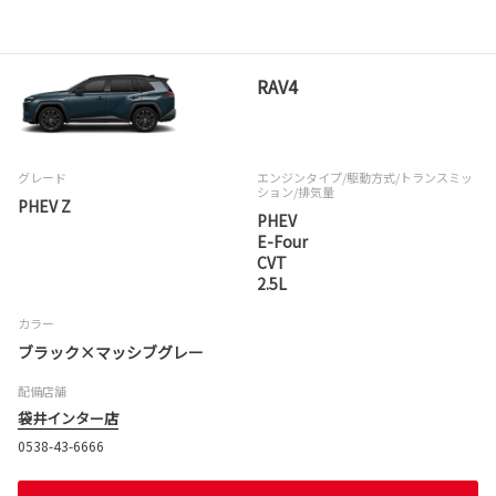
RAV4
グレード
エンジンタイプ
/駆動方式/
トランスミッ
ション
/排気量
PHEV Z
PHEV
E-Four
CVT
2.5L
カラー
ブラック×マッシブグレー
配備店舗
袋井インター店
0538-43-6666