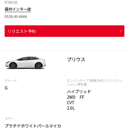
配備店舗
袋井インター店
0538-43-6666
リクエスト予約
プリウス
グレード
エンジンタイプ
/駆動方式/
トランスミッ
ション
/排気量
G
ハイブリッド
2WD FF
CVT
2.0L
カラー
プラチナホワイトパールマイカ