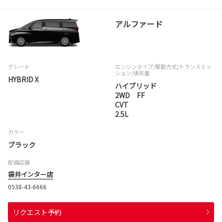
アルファード
グレード
エンジンタイプ
/駆動方式/
トランスミッ
ション
/排気量
HYBRID X
ハイブリッド
2WD FF
CVT
2.5L
カラー
ブラック
配備店舗
袋井インター店
0538-43-6666
リクエスト予約