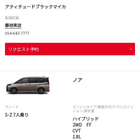
アティチュードブラックマイカ
配備店舗
藤枝東店
054-643-7777
リクエスト予約
ノア
グレード
エンジンタイプ
/駆動方式/
トランスミッ
ション
/排気量
S-Z 7人乗り
ハイブリッド
2WD FF
CVT
1.8L