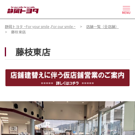
MENU
静岡トヨタ ~For your smile ,For our smile.~
店舗一覧（全店舗）
藤枝東店
藤枝東店