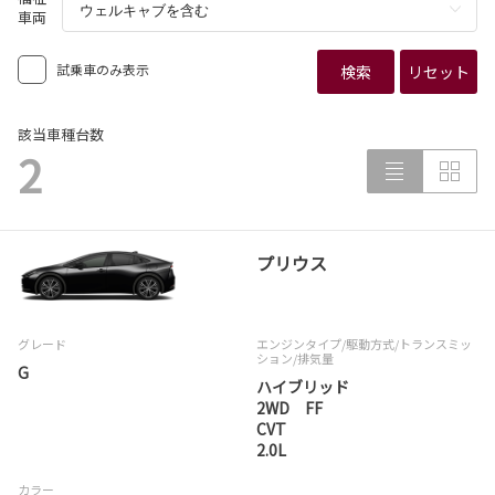
車両
試乗車のみ表示
検索
リセット
該当車種台数
2
プリウス
グレード
エンジンタイプ
/駆動方式/
トランスミッ
ション
/排気量
G
ハイブリッド
2WD FF
CVT
2.0L
カラー