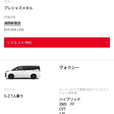
カラー
プレシャスメタル
配備店舗
湖西新居店
053-594-1355
リクエスト予約
ヴォクシー
グレード
エンジンタイプ
/駆動方式/
トランスミッ
ション
/排気量
S-Z 7人乗り
ハイブリッド
2WD FF
CVT
1.8L