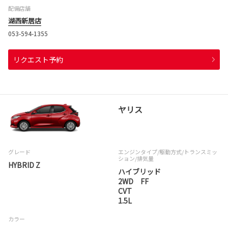
配備店舗
湖西新居店
053-594-1355
リクエスト予約
ヤリス
グレード
エンジンタイプ
/駆動方式/
トランスミッ
ション
/排気量
HYBRID Z
ハイブリッド
2WD FF
CVT
1.5L
カラー