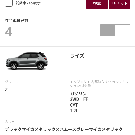
試乗車のみ表示
検索
リセット
該当車種台数
4
ライズ
グレード
エンジンタイプ
/駆動方式/
トランスミッ
ション
/排気量
Z
ガソリン
2WD FF
CVT
1.2L
カラー
ブラックマイカメタリック×スムースグレーマイカメタリック