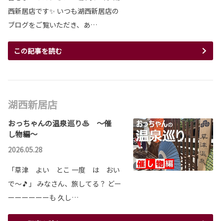
西新居店です✨ いつも湖西新居店の
ブログをご覧いただき、あ…
この記事を読む
湖西新居店
おっちゃんの温泉巡り♨️ ～催
し物編～
2026.05.28
「草津 よい とこ 一度 は おい
で～🎵」 みなさん、旅してる？ どー
ーーーーーーも 久し…