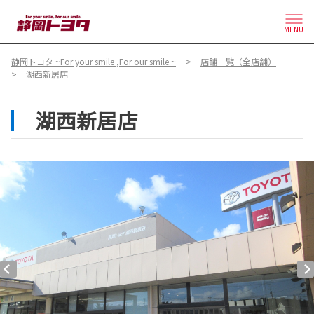
MENU
静岡トヨタ ~For your smile ,For our smile.~
店舗一覧（全店舗）
湖西新居店
湖西新居店