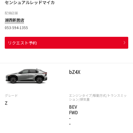
センシュアルレッドマイカ
配備店舗
湖西新居店
053-594-1355
リクエスト予約
bZ4X
グレード
エンジンタイプ
/駆動方式/
トランスミッ
ション
/排気量
Z
BEV
FWD
-
-