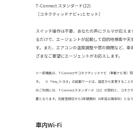
T-Connect スタンダード(22)
［コネクティッドナビ
とセット］
＊1
スイッチ操作は不要、あなたの声にクルマが応えます
るだけで、エージェントが起動して目的地検索や天
す。また、エアコンの温度調整や窓の開閉など、車
ざまなご要望にエージェントがお応えします。
※一部機能は、T-Connectやコネクティッドナビ（車載ナビ有
す。 ※「Hey,トヨタ」の起動ワードは、設定から変更することが
のご利用には、T-Connectスタンダード（22）の契約と、コネ
要となります。初度登録日から5年間無料（6年目以降有料）とな
車内Wi-Fi