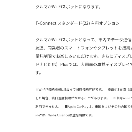
クルマがWi-Fiスポットになります。
T-Connect スタンダード(22) 有料オプション
クルマがWi-Fiスポットとなって、車内でデータ通
友達、同乗者のスマートフォンやタブレットを接続
量無制限でお楽しみいただけます。さらにディスプ
ドナビ対応）Plusでは、大画面の車載ディスプレイ
す。
※Wi-Fi®接続機器は5台まで同時接続可能です。 ※直近3日間（
した場合、終日速度制限がかかることがあります。 ※車内Wi-FiとAp
利用できません。 ■Apple CarPlayは、米国およびその他の国で登
i-Fi®は、Wi-Fi Allianceの登録商標です。