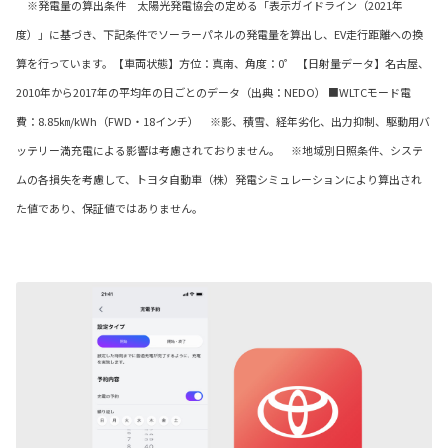
※発電量の算出条件 太陽光発電協会の定める「表示ガイドライン（2021年
度）」に基づき、下記条件でソーラーパネルの発電量を算出し、EV走行距離への換
算を行っています。【車両状態】方位：真南、角度：0゜ 【日射量データ】名古屋、
2010年から2017年の平均年の日ごとのデータ（出典：NEDO） ■WLTCモード電
費：8.85㎞/kWh（FWD・18インチ） ※影、積雪、経年劣化、出力抑制、駆動用バ
ッテリー満充電による影響は考慮されておりません。 ※地域別日照条件、システ
ムの各損失を考慮して、トヨタ自動車（株）発電シミュレーションにより算出され
た値であり、保証値ではありません。