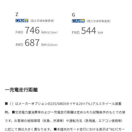
一充電走行距離
■〈 〉はメーカーオプションの235/50R20タイヤ＆20×7½Jアルミホイール装着
時。 ■交流電力量消費率および一充電走行距離は定められた試験条件のもとでの値
です。お客様の使用環境（気象、渋滞等）や運転方法（急発進、エアコン使用等）
に応じて値は大きく異なります。 ■本諸元のモード走行における表示は“WLTCモー