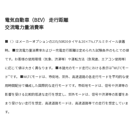
電気自動車（BEV） 走行距離
交流電力量消費率
■〈 〉はメーカーオプションの235/50R20タイヤ＆20×7½Jアルミホイール装着
時。 ■交流電力量消費率および一充電走行距離は定められた試験条件のもとでの値
です。お客様の使用環境（気象、渋滞等）や運転方法（急発進、エアコン使用等）
に応じて値は大きく異なります。 ■本諸元のモード走行における表示は“WLTCモー
ド”です。 ■WLTCモードは、市街地、郊外、高速道路の各走行モードを平均的な使
用時間配分で構成した国際的な走行モードです。市街地モードは、信号や渋滞等の
影響を受ける比較的低速な走行を想定し、郊外モードは、信号や渋滞等の影響をあ
まり受けない走行を想定、高速道路モードは、高速道路等での走行を想定していま
す。