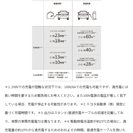
＊1. 200Vでの充電が困難な状況下では、100V/6Aでの充電も可能ですが、満充電には
長い時間を要するため緊急用とお考えください。また100V電源の電圧が著しく低下
している場合、充電が停止する可能性があります。 ＊2. トヨタ自動車（株）規定に
基づく充電時間です。 ＊3. 出力はスタンド/普通充電ケーブルの前提を記載してお
り、実際の車両充電電力は異なります。 ＊4. 駆動用電池温度が約25℃の場合に、満
充電量の約10％から満充電するためのおおよその時間。普通充電ケーブルを用いた