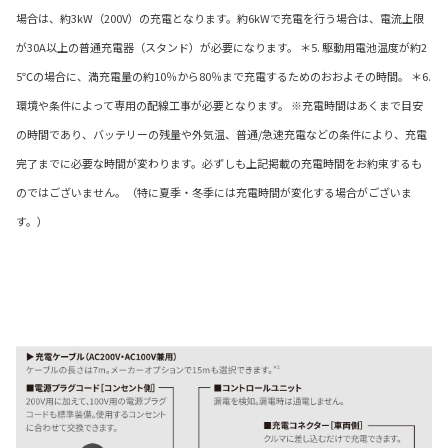
場合は、約3kW（200V）の充電となります。約6kWで充電を行う場合は、電流上限
が30A以上の普通充電器（スタンド）が必要になります。 ＊5. 駆動用電池温度が約2
5℃の場合に、満充電量の約10％から80％まで充電するためのおおよその時間。 ＊6.
環境や条件によって専用の配線工事が必要となります。 ※充電時間はあくまで目安
の時間であり、バッテリーの残量や外気温、普通/急速充電などの条件により、充電
完了までに必要な時間が変わります。必ずしも上記掲載の充電時間をお約束するも
のではございません。（特に夏季・冬季には充電時間が変化する場合がございま
す。）