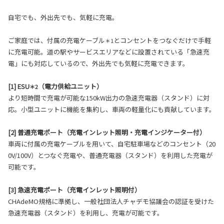
自宅でも、外出先でも、気軽に充電。
ご家庭では、付属の充電ケーブル
とコンセントをつなぐだけで手軽
＊1
に充電可能。道の駅やサービスエリアなどに設置されている「急速充
電」にも対応しているので、外出先でも気軽に充電できます。
[1] ESU
（電力供給ユニット）
＊2
より短時間で充電が可能な150kW出力の急速充電器（スタンド）に対
応。小型ユニットに機能を集約し、車両の軽量化にも貢献しています。
[2] 普通充電ポート（充電インレット照明・充電インジケーター付）
車両に付属の充電ケーブルを用いて、自宅駐車場などのコンセント（20
0V/100V）とつなぐ充電や、普通充電器（スタンド）を利用した充電が
可能です。
[3] 急速充電ポート（充電インレット照明付）
CHAdeMO規格に準拠し、一般社団法人チャデモ協議会の認証を受けた
急速充電器（スタンド）を利用し、充電が可能です。