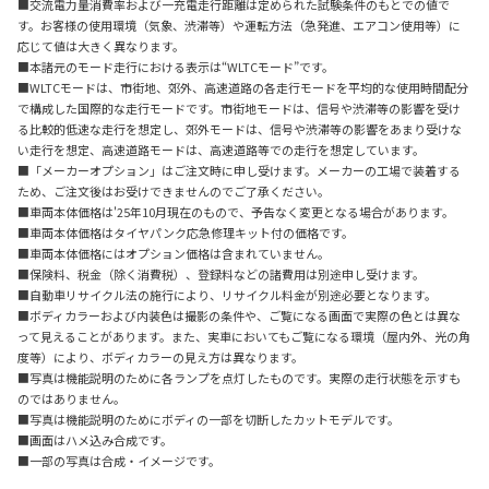
■交流電力量消費率および一充電走行距離は定められた試験条件のもとでの値で
す。お客様の使用環境（気象、渋滞等）や運転方法（急発進、エアコン使用等）に
応じて値は大きく異なります。
■本諸元のモード走行における表示は“WLTCモード”です。
■WLTCモードは、市街地、郊外、高速道路の各走行モードを平均的な使用時間配分
で構成した国際的な走行モードです。市街地モードは、信号や渋滞等の影響を受け
る比較的低速な走行を想定し、郊外モードは、信号や渋滞等の影響をあまり受けな
い走行を想定、高速道路モードは、高速道路等での走行を想定しています。
■「メーカーオプション」はご注文時に申し受けます。メーカーの工場で装着する
ため、ご注文後はお受けできませんのでご了承ください。
■車両本体価格は'25年10月現在のもので、予告なく変更となる場合があります。
■車両本体価格はタイヤパンク応急修理キット付の価格です。
■車両本体価格にはオプション価格は含まれていません。
■保険料、税金（除く消費税）、登録料などの諸費用は別途申し受けます。
■自動車リサイクル法の施行により、リサイクル料金が別途必要となります。
■ボディカラーおよび内装色は撮影の条件や、ご覧になる画面で実際の色とは異な
って見えることがあります。また、実車においてもご覧になる環境（屋内外、光の角
度等）により、ボディカラーの見え方は異なります。
■写真は機能説明のために各ランプを点灯したものです。実際の走行状態を示すも
のではありません。
■写真は機能説明のためにボディの一部を切断したカットモデルです。
■画面はハメ込み合成です。
■一部の写真は合成・イメージです。