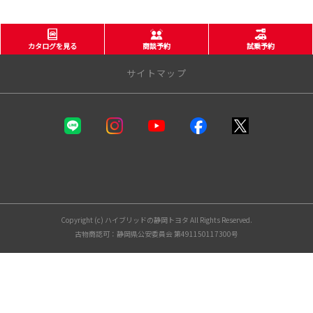
カタログを見る
商談予約
試乗予約
サイトマップ
静岡トヨタ
カーラインナップ
福祉車両（ウェルキャブ）
自動車保険
お支払いプラン
Copyright (c) ハイブリッドの静岡トヨタ All Rights Reserved.
試乗車・展示車一覧
古物商認可：静岡県公安委員会 第491150117300号
中古車情報
静岡トヨタ中古車一覧
トヨタ認定中古車の魅力
ロングラン保証
まるまるクリン