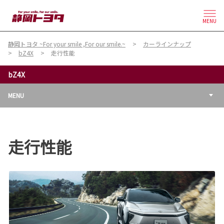
MENU
静岡トヨタ ~For your smile ,For our smile.~
カーラインナップ
bZ4X
走行性能
bZ4X
MENU
走行性能