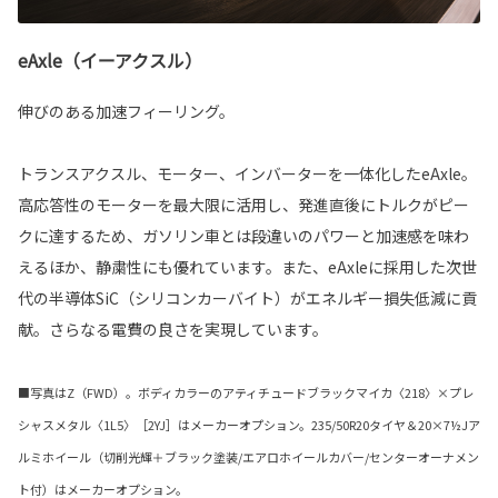
eAxle（イーアクスル）
伸びのある加速フィーリング。
トランスアクスル、モーター、インバーターを一体化したeAxle。
高応答性のモーターを最大限に活用し、発進直後にトルクがピー
クに達するため、ガソリン車とは段違いのパワーと加速感を味わ
えるほか、静粛性にも優れています。また、eAxleに採用した次世
代の半導体SiC（シリコンカーバイト）がエネルギー損失低減に貢
献。さらなる電費の良さを実現しています。
■写真はZ（FWD）。ボディカラーのアティチュードブラックマイカ〈218〉×プレ
シャスメタル〈1L5〉［2YJ］はメーカーオプション。235/50R20タイヤ＆20×7½Jア
ルミホイール（切削光輝＋ブラック塗装/エアロホイールカバー/センターオーナメン
ト付）はメーカーオプション。