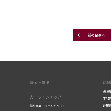
前の記事へ
静岡トヨタ
店舗
長沼
カーラインナップ
平和
静岡
福祉車両（ウェルキャブ）