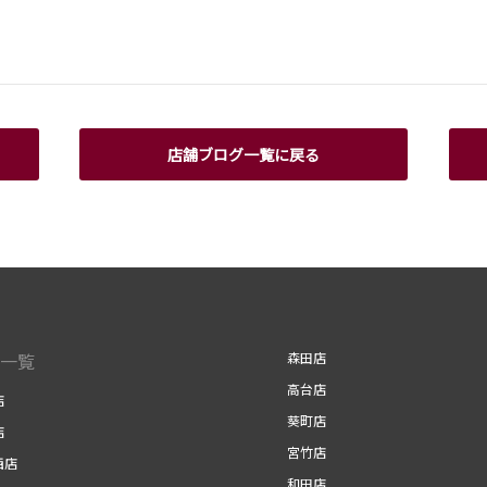
店舗ブログ一覧に戻る
一覧
森田店
高台店
店
葵町店
店
宮竹店
西店
和田店