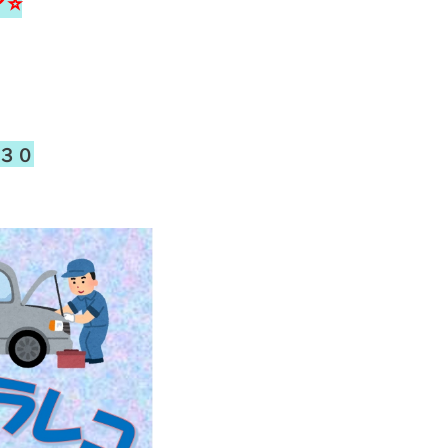
ア⭐
３０