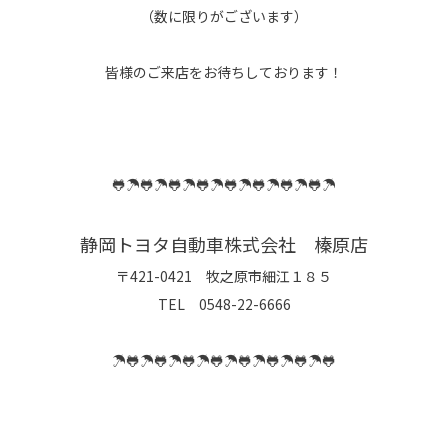
（数に限りがございます）
皆様のご来店をお待ちしております！
🐸☂️🐸☂️🐸☂️🐸☂️🐸☂️🐸☂️🐸☂️🐸☂️
静岡トヨタ自動車株式会社 榛原店
〒421-0421 牧之原市細江１８５
TEL 0548-22-6666
☂️🐸☂️🐸☂️🐸☂️🐸☂️🐸☂️🐸☂️🐸☂️🐸