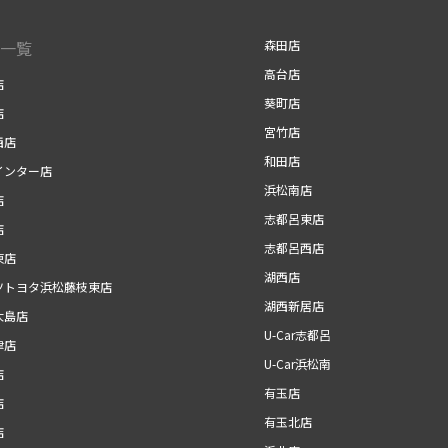
一覧
森田店
高台店
店
葵町店
店
宮竹店
西店
和田店
インター店
浜松南店
店
志都呂東店
店
志都呂西店
東店
湖西店
ツトヨタ浜松藤枝東店
湖西新居店
大島店
U-Car志都呂
津店
U-Car浜松南
店
有玉店
店
有玉北店
店