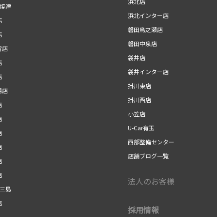
浜北店
r焼津
浜北インター店
店
磐田鳥之瀬店
店
磐田中泉店
宮店
袋井店
店
袋井インター店
店
掛川東店
場店
掛川西店
店
小笠店
店
U-Car有玉
店
西部整備センター
店
店舗ブログ一覧
店
店
法人のお客様
r三島
店
採用情報