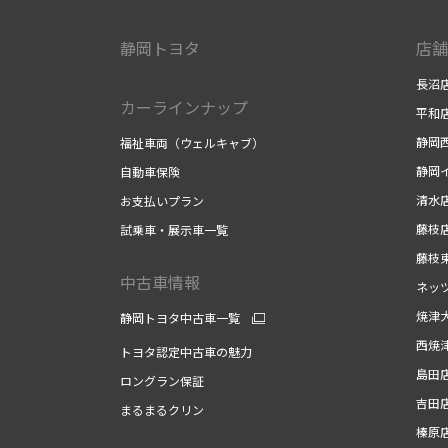
静岡トヨタ
店舗
長沼
カーラインナップ
平和
静岡
福祉車両（ウェルキャブ）
静岡
自動車保険
清水
お支払いプラン
藤枝
試乗車・展示車一覧
藤枝
中古車情報
ネッ
焼津
静岡トヨタ中古車一覧
西焼
トヨタ認定中古車の魅力
島田
ロングラン保証
吉田
まるまるクリン
榛原