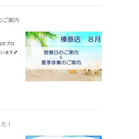
のご案内
店のブロ
います💕
した！