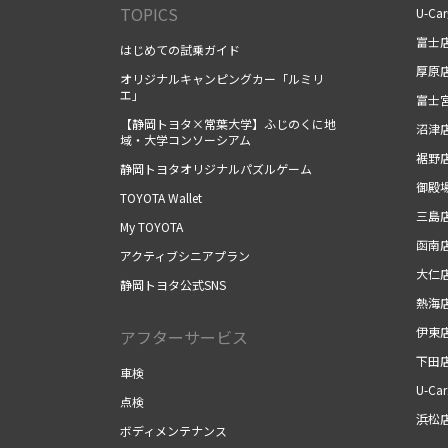
TOPICS
U-Ca
富士
はじめての試乗ガイド
厚原
オリジナルキャンピングカー「ルミリ
エ」
富士
【静岡トヨタ×常葉大学】ふじのくに地
沼津
域・大学コンソーシアム
裾野
静岡トヨタオリジナルパズルゲーム
御殿
TOYOTA Wallet
三島
My TOYOTA
函南
アクティブシニアプラン
大仁
静岡トヨタ公式SNS
熱海
伊東
アフターサービス
下田
車検
U-Ca
点検
浜松
ボディメンテナンス