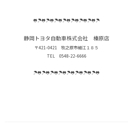
🐸☂️🐸☂️🐸☂️🐸☂️🐸☂️🐸☂️🐸☂️🐸☂️
静岡トヨタ自動車株式会社 榛原店
〒421-0421 牧之原市細江１８５
TEL 0548-22-6666
☂️🐸☂️🐸☂️🐸☂️🐸☂️🐸☂️🐸☂️🐸☂️🐸