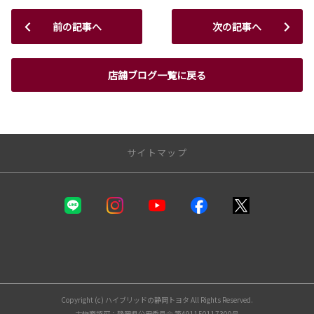
前の記事へ
次の記事へ
店舗ブログ一覧に戻る
サイトマップ
静岡トヨタ
カーラインナップ
福祉車両（ウェルキャブ）
自動車保険
お支払いプラン
Copyright (c) ハイブリッドの静岡トヨタ All Rights Reserved.
試乗車・展示車一覧
古物商認可：静岡県公安委員会 第491150117300号