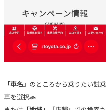
「車名」
のところから乗りたい試乗
車を選択🚗
または
「地域」「店舗」
での検索も