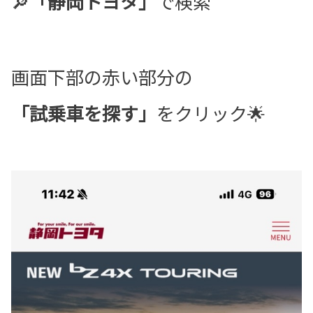
🔎
「静岡トヨタ」
で検索
画面下部の赤い部分の
「試乗車を探す」
をクリック🌟