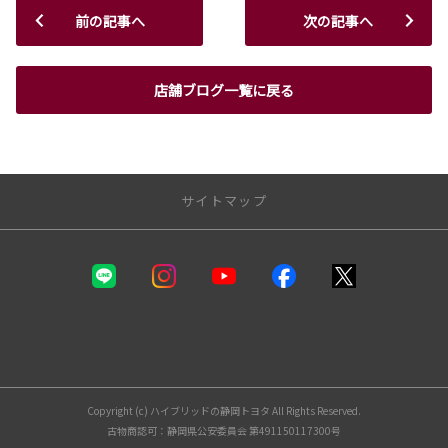
前の記事へ
次の記事へ
店舗ブログ一覧に戻る
サイトマップ
静岡トヨタ
カーラインナップ
福祉車両（ウェルキャブ）
自動車保険
お支払いプラン
Copyright (c) ハイブリッドの静岡トヨタ All Rights Reserved.
試乗車・展示車一覧
古物商認可：静岡県公安委員会 第491150117300号
中古車情報