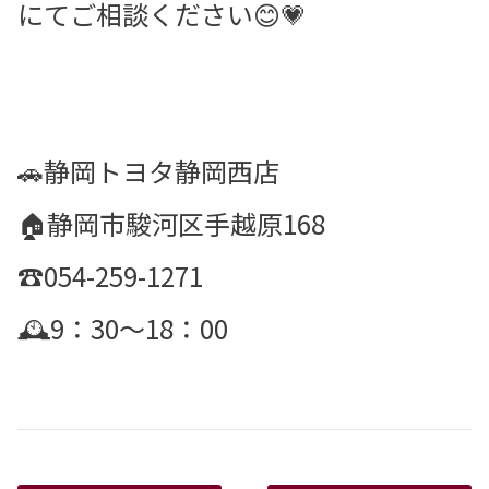
にてご相談ください😊💗
🚗静岡トヨタ静岡西店
🏠静岡市駿河区手越原168
☎️054-259-1271
🕰️9：30～18：00