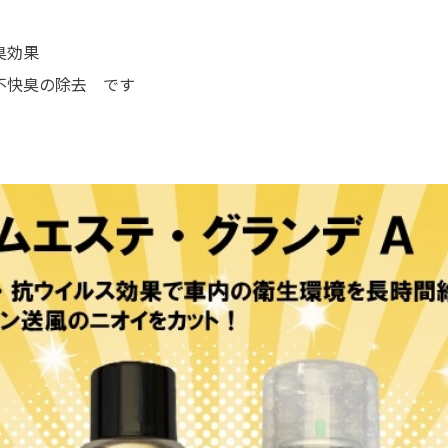
臭効果
不快臭の除去 です