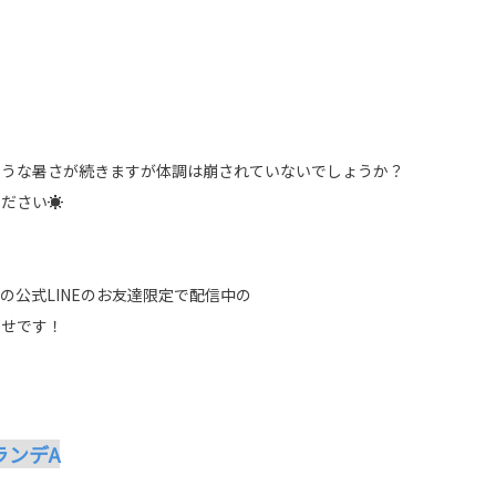
す
ような暑さが続きますが体調は崩されていないでしょうか？
ださい☀️
の公式LINEのお友達限定で配信中の
らせです！
ランデA