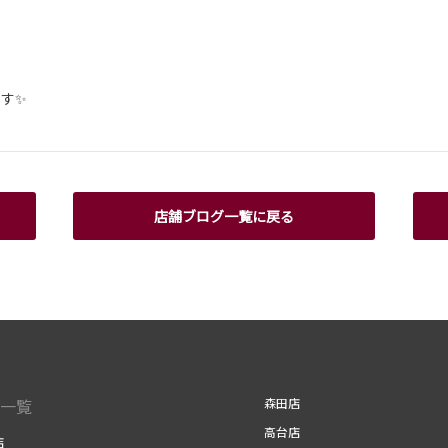
す✨
店舗ブログ一覧に戻る
一覧
森田店
高台店
店