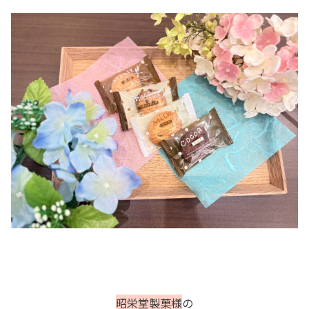
昭栄堂製菓様
の