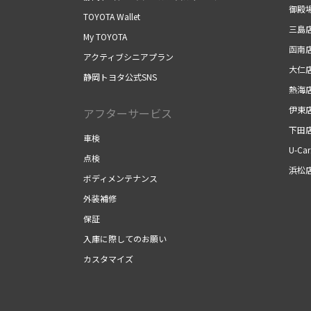
御殿
TOYOTA Wallet
三島
My TOYOTA
函南
アクティブシニアプラン
大仁
静岡トヨタ公式SNS
熱海
伊東
アフターサービス
下田
車検
U-Ca
点検
浜松
ボディメンテナンス
外装補修
保証
入庫に際してのお願い
カスタマイズ