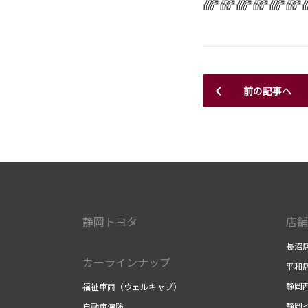
🌈🌈🌈🌈🌈🌈
前の記事へ
静岡トヨタ
店舗
長沼
カーラインナップ
平和
静岡
福祉車両（ウェルキャブ）
静岡
自動車保険