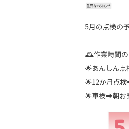
重要なお知らせ
5月の点検の予
🕰️作業時間
🌟あんしん点
🌟12か月点
🌟車検➡朝