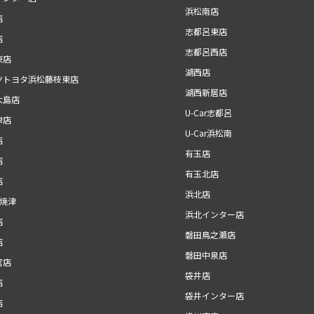
浜松南店
店
志都呂東店
店
志都呂西店
東店
湖西店
ツトヨタ浜松藤枝東店
湖西新居店
大島店
U-Car志都呂
津店
U-Car浜松南
店
有玉店
店
有玉北店
店
浜北店
r焼津
浜北インター店
店
磐田鳥之瀬店
店
磐田中泉店
宮店
袋井店
店
袋井インター店
店