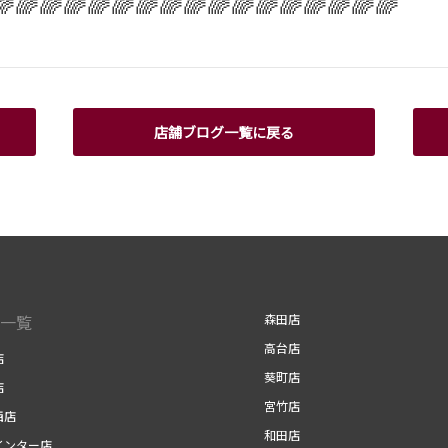
🌈🌈🌈🌈🌈🌈🌈🌈🌈🌈🌈🌈🌈🌈🌈🌈🌈
店舗ブログ一覧に戻る
一覧
森田店
高台店
店
葵町店
店
宮竹店
西店
和田店
インター店