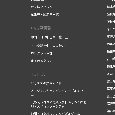
清水
お支払いプラン
藤枝
試乗車・展示車一覧
藤枝
中古車情報
ネッ
焼津
静岡トヨタ中古車一覧
西焼
トヨタ認定中古車の魅力
島田
ロングラン保証
吉田
まるまるクリン
榛原
TOPICS
U-Ca
富士
はじめての試乗ガイド
厚原
オリジナルキャンピングカー「ルミリ
エ」
富士
【静岡トヨタ×常葉大学】ふじのくに地
沼津
域・大学コンソーシアム
裾野
静岡トヨタオリジナルパズルゲーム