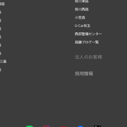
掛川東店
場店
掛川西店
店
小笠店
店
U-Car有玉
店
西部整備センター
店
店舗ブログ一覧
店
店
法人のお客様
r三島
店
採用情報