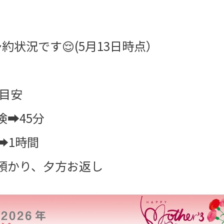
約状況です😌(5月13日時点）
の目安
検➡45分
検➡1時間
お預かり、夕方お返し