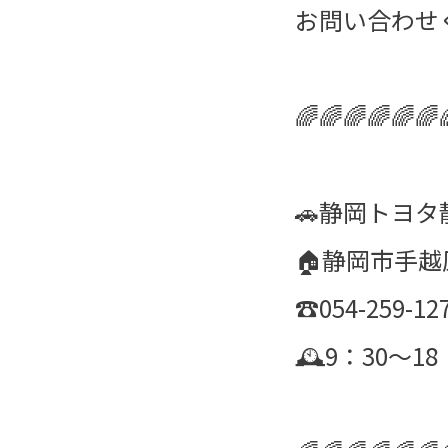
お問い合わせく
🌈🌈🌈🌈🌈🌈
🚗静岡トヨタ
🏠静岡市手越原
☎️054-259-12
🕰️9：30～18