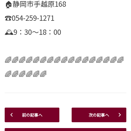
🏠静岡市手越原168
☎️054-259-1271
🕰️9：30～18：00
🌈🌈🌈🌈🌈🌈🌈🌈🌈🌈🌈🌈🌈🌈🌈🌈🌈
🌈🌈🌈🌈🌈🌈
前の記事へ
次の記事へ