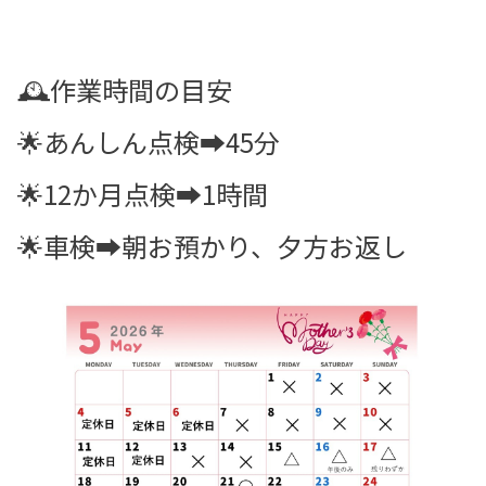
🕰️作業時間の目安
🌟あんしん点検➡45分
🌟12か月点検➡1時間
🌟車検➡朝お預かり、夕方お返し