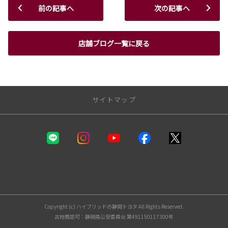
前の記事へ
次の記事へ
店舗ブログ一覧に戻る
サイトマップ
静岡トヨタ
カーラインナップ
福祉車両（ウェルキャブ）
自動車保険
お支払いプラン
Copyright (c) ハイブリッドの静岡トヨタ All Rights Reserved.
試乗車・展示車一覧
古物商認可：静岡県公安委員会 第491150117300号
中古車情報