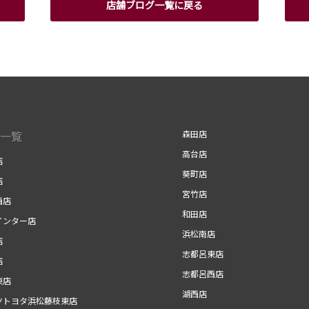
店舗ブログ一覧に戻る
一覧
森田店
高台店
店
葵町店
店
宮竹店
西店
和田店
インター店
浜松南店
店
志都呂東店
店
志都呂西店
東店
湖西店
ツトヨタ浜松藤枝東店