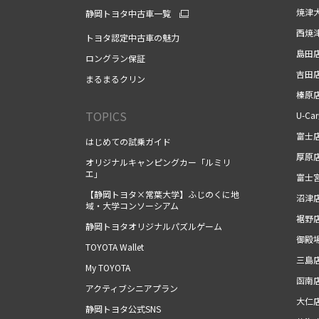
焼津
静岡トヨタ中古車一覧
西焼
トヨタ認定中古車の魅力
島田
ロングラン保証
吉田
まるまるクリン
榛原
TOPICS
U-Ca
富士
はじめての試乗ガイド
厚原
オリジナルキャンピングカー「ルミリ
エ」
富士
【静岡トヨタ×常葉大学】ふじのくに地
沼津
域・大学コンソーシアム
裾野
静岡トヨタオリジナルパズルゲーム
御殿
TOYOTA Wallet
三島
My TOYOTA
函南
アクティブシニアプラン
大仁
静岡トヨタ公式SNS