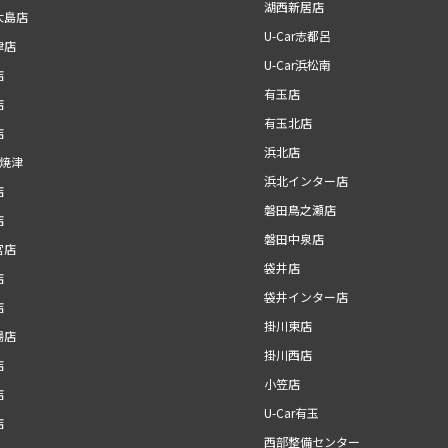
湖西新居店
大島店
U-Car志都呂
津店
U-Car浜松南
店
有玉店
店
有玉北店
店
浜北店
r焼津
浜北インター店
店
磐田鳥之瀬店
店
磐田中泉店
宮店
袋井店
店
袋井インター店
店
掛川東店
場店
掛川西店
店
小笠店
店
U-Car有玉
店
西部整備センター