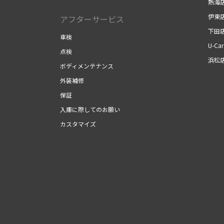
熱海
伊東
アフターサービス
下田
車検
U-Ca
点検
浜松
ボディメンテナンス
外装補修
保証
入庫に際してのお願い
カスタマイズ