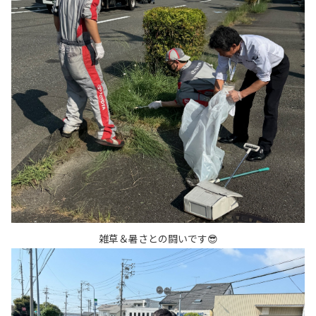
雑草＆暑さとの闘いです😎