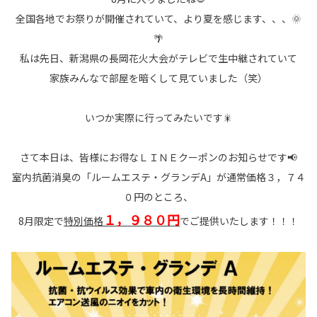
全国各地でお祭りが開催されていて、より夏を感じます、、、🌞
🌴
私は先日、新潟県の長岡花火大会がテレビで生中継されていて
家族みんなで部屋を暗くして見ていました（笑）
いつか実際に行ってみたいです🎇
さて本日は、皆様にお得なＬＩＮＥクーポンのお知らせです📢
室内抗菌消臭の「ルームエステ・グランデA」が通常価格３，７４
０円のところ、
１，９８０円
8月限定で
特別価格
でご提供いたします！！！