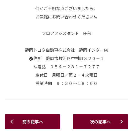
何かご不明な点ございましたら、
お気軽にお問い合わせください📞
フロアアシスタント 田部
静岡トヨタ自動車株式会社 静岡インター店
🏠住所 静岡市駿河区中村町３２０－１
📞電話 ０５４－２８１－７２７７
定休日 月曜日／第２・４火曜日
営業時間 ９：３０～１８：００
前の記事へ
次の記事へ