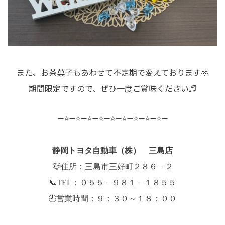
また、お茶菓子もあわせて不定期で変えております🥨
期間限定ですので、ぜひ一度ご賞味ください♬
➖⭐➖⭐➖⭐➖⭐➖⭐➖⭐➖⭐➖⭐➖⭐➖
静岡トヨタ自動車（株） 三島店
📪住所：三島市三好町２８６－２
📞TEL：０５５－９８１－１８５５
🕘営業時間：９：３０～１８：００