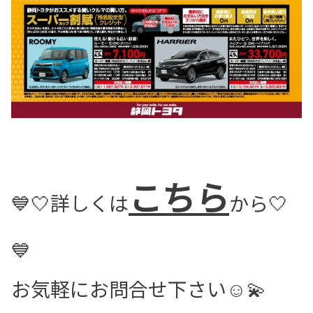
こちら
💙🤍詳しくは
から🤍
💙
お気軽にお問合せ下さい☺️💫