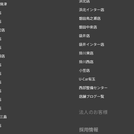
浜北店
r焼津
浜北インター店
店
磐田鳥之瀬店
店
磐田中泉店
宮店
袋井店
店
袋井インター店
店
掛川東店
場店
掛川西店
店
小笠店
店
U-Car有玉
店
西部整備センター
店
店舗ブログ一覧
店
店
法人のお客様
r三島
店
採用情報