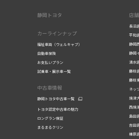
静岡トヨタ
店舗
長沼
カーラインナップ
平和
静岡
福祉車両（ウェルキャブ）
静岡
自動車保険
清水
お支払いプラン
藤枝
試乗車・展示車一覧
藤枝
中古車情報
ネッ
焼津
静岡トヨタ中古車一覧
西焼
トヨタ認定中古車の魅力
島田
ロングラン保証
吉田
まるまるクリン
榛原