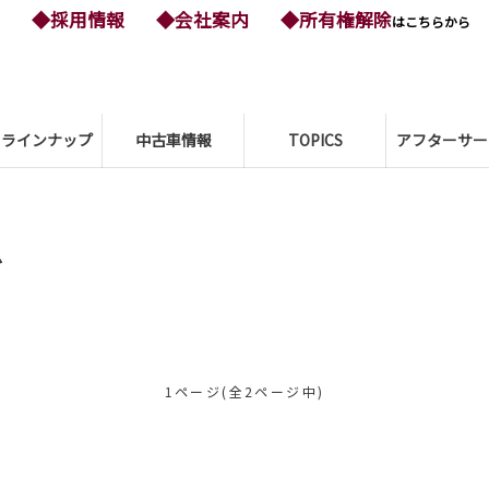
◆採用情報
◆会社案内
◆所有権解除
はこちらから
ーラインナップ
中古車情報
TOPICS
アフターサー
グ
1ページ(全2ページ中)