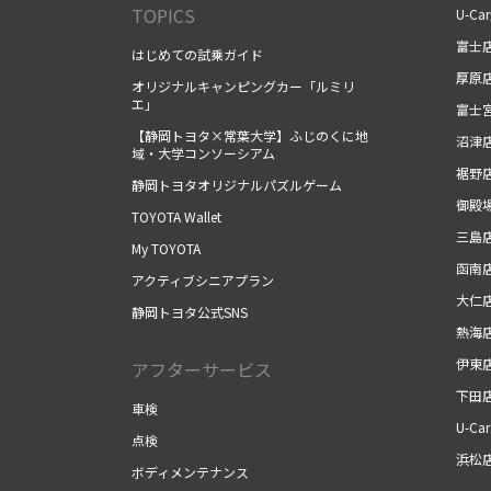
TOPICS
U-Ca
富士
はじめての試乗ガイド
厚原
オリジナルキャンピングカー「ルミリ
エ」
富士
【静岡トヨタ×常葉大学】ふじのくに地
沼津
域・大学コンソーシアム
裾野
静岡トヨタオリジナルパズルゲーム
御殿
TOYOTA Wallet
三島
My TOYOTA
函南
アクティブシニアプラン
大仁
静岡トヨタ公式SNS
熱海
伊東
アフターサービス
下田
車検
U-Ca
点検
浜松
ボディメンテナンス