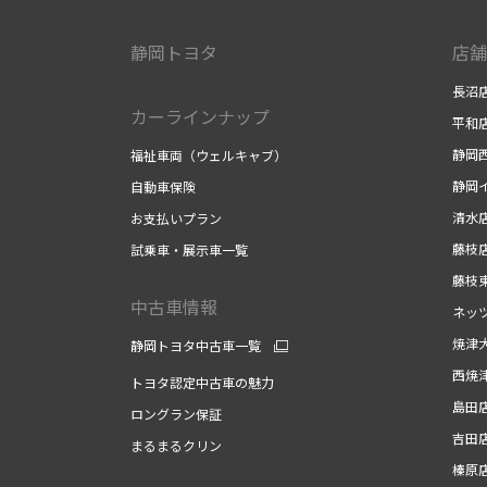
静岡トヨタ
店舗
長沼
カーラインナップ
平和
静岡
福祉車両（ウェルキャブ）
静岡
自動車保険
清水
お支払いプラン
藤枝
試乗車・展示車一覧
藤枝
中古車情報
ネッ
焼津
静岡トヨタ中古車一覧
西焼
トヨタ認定中古車の魅力
島田
ロングラン保証
吉田
まるまるクリン
榛原