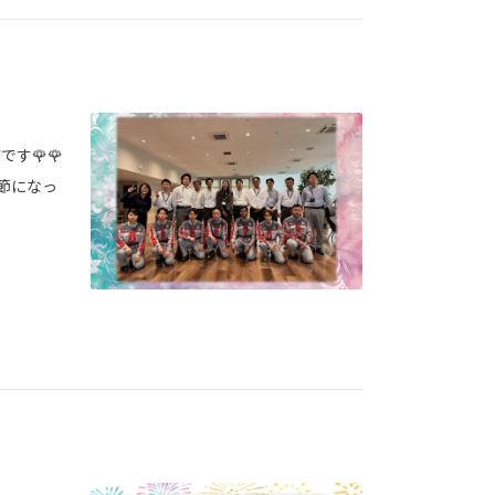
す🌹🌹
節になっ