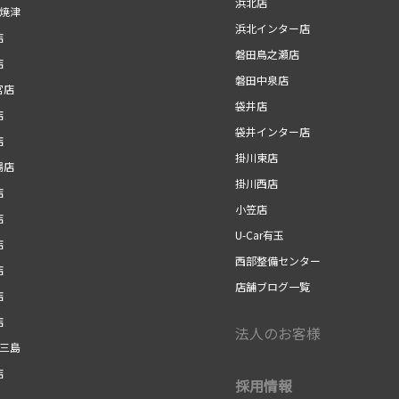
浜北店
r焼津
浜北インター店
店
磐田鳥之瀬店
店
磐田中泉店
宮店
袋井店
店
袋井インター店
店
掛川東店
場店
掛川西店
店
小笠店
店
U-Car有玉
店
西部整備センター
店
店舗ブログ一覧
店
店
法人のお客様
r三島
店
採用情報