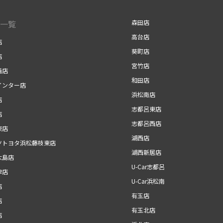
一覧
森田店
高台店
店
葵町店
店
宮竹店
西店
和田店
インター店
浜松南店
店
志都呂東店
店
志都呂西店
東店
湖西店
ツトヨタ浜松藤枝東店
湖西新居店
大島店
U-Car志都呂
津店
U-Car浜松南
店
有玉店
店
有玉北店
店