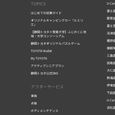
TOPICS
U-Ca
富士
はじめての試乗ガイド
厚原
オリジナルキャンピングカー「ルミリ
エ」
富士
【静岡トヨタ×常葉大学】ふじのくに地
沼津
域・大学コンソーシアム
裾野
静岡トヨタオリジナルパズルゲーム
御殿
TOYOTA Wallet
三島
My TOYOTA
函南
アクティブシニアプラン
大仁
静岡トヨタ公式SNS
熱海
伊東
アフターサービス
下田
車検
U-Ca
点検
浜松
ボディメンテナンス