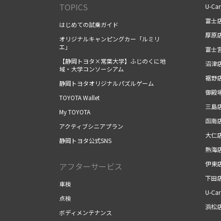
TOPICS
U-Ca
富士
はじめての試乗ガイド
厚原
オリジナルキャンピングカー「ルミリ
エ」
富士
【静岡トヨタ×常葉大学】ふじのくに地
沼津
域・大学コンソーシアム
裾野
静岡トヨタオリジナルパズルゲーム
御殿
TOYOTA Wallet
三島
My TOYOTA
函南
アクティブシニアプラン
大仁
静岡トヨタ公式SNS
熱海
伊東
アフターサービス
下田
車検
U-Ca
点検
浜松
ボディメンテナンス