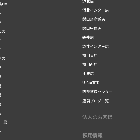
浜北店
r焼津
浜北インター店
店
磐田鳥之瀬店
店
磐田中泉店
宮店
袋井店
店
袋井インター店
店
掛川東店
場店
掛川西店
店
小笠店
店
U-Car有玉
店
西部整備センター
店
店舗ブログ一覧
店
店
法人のお客様
r三島
店
採用情報