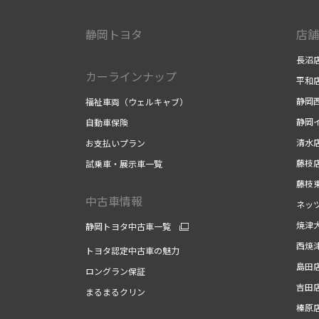
静岡トヨタ
店舗
長沼
カーラインナップ
平和
静岡
福祉車両（ウェルキャブ）
静岡
自動車保険
清水
お支払いプラン
藤枝
試乗車・展示車一覧
藤枝
中古車情報
ネッ
焼津
静岡トヨタ中古車一覧
西焼
トヨタ認定中古車の魅力
島田
ロングラン保証
吉田
まるまるクリン
榛原