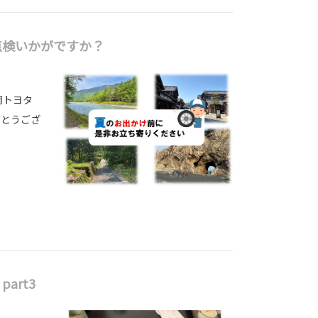
点検いかがですか？
岡トヨタ
がとうござ
art3