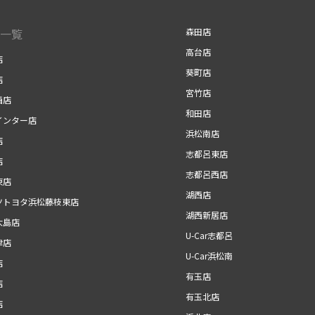
一覧
森田店
高台店
店
葵町店
店
宮竹店
西店
和田店
インター店
浜松南店
店
志都呂東店
店
志都呂西店
東店
湖西店
ツトヨタ浜松藤枝東店
湖西新居店
大島店
U-Car志都呂
津店
U-Car浜松南
店
有玉店
店
有玉北店
店